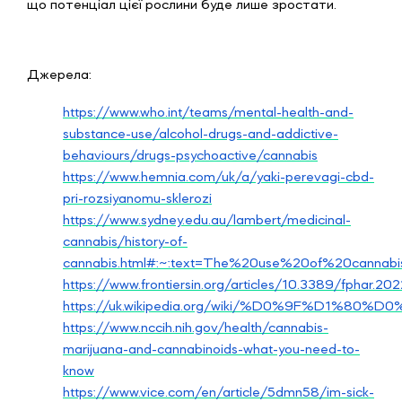
що потенціал цієї рослини буде лише зростати.
Джерела:
https://www.who.int/teams/mental-health-and-
substance-use/alcohol-drugs-and-addictive-
behaviours/drugs-psychoactive/cannabis
https://www.hemnia.com/uk/a/yaki-perevagi-cbd-
pri-rozsiyanomu-sklerozi
https://www.sydney.edu.au/lambert/medicinal-
cannabis/history-of-
cannabis.html#:~:text=The%20use%20of%20cannab
https://www.frontiersin.org/articles/10.3389/fphar.20
https://uk.wikipedia.org/wiki/%D0%9F
https://www.nccih.nih.gov/health/cannabis-
marijuana-and-cannabinoids-what-you-need-to-
know
https://www.vice.com/en/article/5dmn58/im-sick-