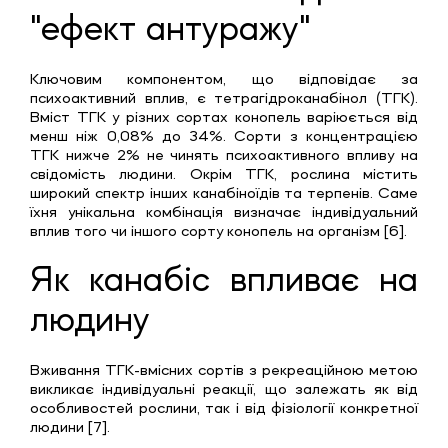
"ефект антуражу"
Ключовим компонентом, що відповідає за
психоактивний вплив, є тетрагідроканабінол (ТГК).
Вміст ТГК у різних сортах конопель варіюється від
менш ніж 0,08% до 34%. Сорти з концентрацією
ТГК нижче 2% не чинять психоактивного впливу на
свідомість людини. Окрім ТГК, рослина містить
широкий спектр інших канабіноїдів та терпенів. Саме
їхня унікальна комбінація визначає індивідуальний
вплив того чи іншого сорту конопель на організм [6].
Як канабіс впливає на
людину
Вживання ТГК-вмісних сортів з рекреаційною метою
викликає індивідуальні реакції, що залежать як від
особливостей рослини, так і від фізіології конкретної
людини [7].