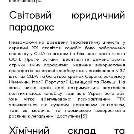
властивості [4].
Світовий юридичний
парадокс
Незважаючи на доведену терапевтичну цінність, у
середині XX століття канабіс було заборонено
спочатку у США, а згодом і в більшості країн-членів
ООН. Проте останні десятиліття демонструють
стрімку зміну парадигми: медичне використання
препаратів на основі канабісу вже легалізовано у 37
штатах США та багатьох країнах Європи, зокрема у
Німеччині, Італії, Португалії, Швейцарії та Польщі. На
жаль, низка країн досі дотримується застарілої
політики щодо канабісу, тоді як в Україні його обіг
уже чітко врегульовано: психоактивний ТГК
залишається під суворим державним контролем,
тоді як медичне та промислове використання
рослини є легальним і доступним [5].
Хімічний склад та