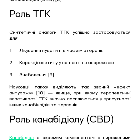
Роль ТГК
Синтетичні аналоги ТГК успішно застосовуються
для:
1.
Лікування нудоти під час хіміотерапії.
2.
Корекції апетиту у пацієнтів з анорексією.
3.
Знеболення [9].
Науковці також виділяють так званий «ефект
антуражу» [10] — явище, при якому терапевтичні
властивості ТГК значно посилюються у присутності
інших канабіноїдів та терпенів.
Роль канабідіолу (CBD)
Канабідіол
є окремим компонентом з вираженими