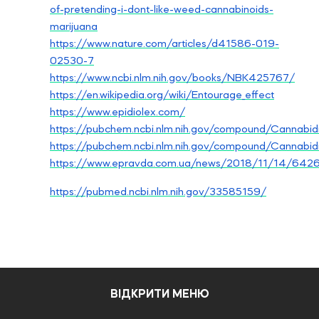
of-pretending-i-dont-like-weed-cannabinoids-
marijuana
https://www.nature.com/articles/d41586-019-
02530-7
https://www.ncbi.nlm.nih.gov/books/NBK425767/
https://en.wikipedia.org/wiki/Entourage_effect
https://www.epidiolex.com/
https://pubchem.ncbi.nlm.nih.gov/compound/Cannabidi
https://pubchem.ncbi.nlm.nih.gov/compound/Canna
https://www.epravda.com.ua/news/2018/11/14/642
https://pubmed.ncbi.nlm.nih.gov/33585159/
ВІДКРИТИ МЕНЮ