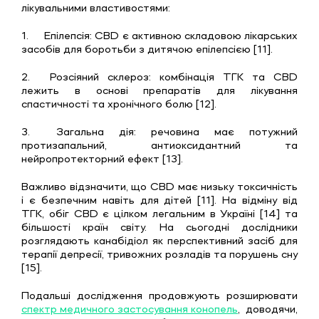
лікувальними властивостями:
1.
Епілепсія: CBD є активною складовою лікарських
засобів для боротьби з дитячою епілепсією [11].
2.
Розсіяний склероз: комбінація ТГК та CBD
лежить в основі препаратів для лікування
спастичності та хронічного болю [12].
3.
Загальна дія: речовина має потужний
протизапальний, антиоксидантний та
нейропротекторний ефект [13].
Важливо відзначити, що CBD має низьку токсичність
і є безпечним навіть для дітей [11]. На відміну від
ТГК, обіг CBD є цілком легальним в Україні [14] та
більшості країн світу. На сьогодні дослідники
розглядають канабідіол як перспективний засіб для
терапії депресії, тривожних розладів та порушень сну
[15].
Подальші дослідження продовжують розширювати
спектр медичного застосування конопель
, доводячи,