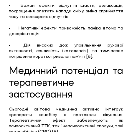
•
Бажані ефекти: відчуття щастя, релаксація,
покращення апетиту, напади сміху, зміна сприйняття
часу та сенсорних відчуттів.
•
Негативні ефекти: тривожність, паніка, втома та
дезорієнтація.
•
Дія високих доз: уповільнення рухової
активності, сонливість (каталепсія) та тимчасове
погіршення короткотривалої пам'яті [8].
Медичний потенціал та
терапевтичне
застосування
Сьогодні світова медицина активно інтегрує
препарати канабісу в протоколи лікування.
Терапевтичний ефект забезпечують як
психоактивний ТГК, так і непсихоактивні сполуки, такі
як канабідіол (CBD) [9].