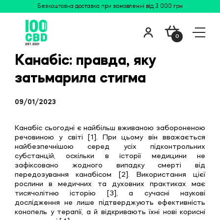
Безкоштовна доставка при замовленні від 3 000 грн
0
Канабіс: правда, яку
затьмарила стигма
09/01/2023
Канабіс сьогодні є найбільш вживаною забороненою
речовиною у світі [1]. При цьому він вважається
найбезпечнішою серед усіх підконтрольних
субстанцій, оскільки в історії медицини не
зафіксовано жодного випадку смерті від
передозування канабісом [2]. Використання цієї
рослини в медичних та духовних практиках має
тисячолітню історію [3], а сучасні наукові
дослідження не лише підтверджують ефективність
конопель у терапії, а й відкривають їхні нові корисні