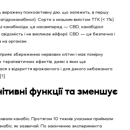
ь виражену психоактивну дію, що залежить, в першу
трагідроканабінол). Сорти з низьким вмістом ТГК (< 1%)
ші канабіноїди, це насамперед — CBD, канабідіол
 свідомість і не викликає ейфорії.
CBD — це безпечна і
 на організм.
прияє збереженню нервових клітин і має помірну
 терапевтичних ефектів, деякі з яких ще
ася з відкриття вражаючого і для декого небажаного
1].
ітивні функції та зменшує
вживали канабіс. Протягом 10 тижнів учасники приймали
набіс, як зазвичай. По закінченню эксперимента