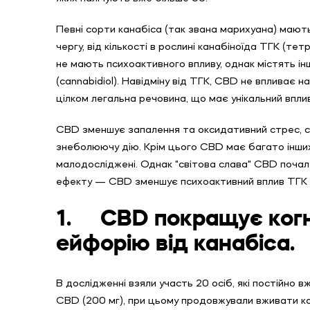
Певні сорти канабіса (так звана марихуана) мают
чергу, від кількості в рослині канабіноїда ТГК (те
не мають психоактивного впливу, однак містять ін
(cannabidiol). Навідміну від ТГК, CBD не впливає на
цілком легальна речовина, що має унікальний вплив
CBD зменшує запалення та оксидативний стрес, с
знеболюючу дію. Крім цього CBD має багато інших
малодосліджені. Однак "світова слава" CBD почал
ефекту — CBD зменшує психоактивний вплив ТГК [
1.
CBD покращує когн
ейфорію від канабіса.
В дослідженні взяли участь 20 осіб, які постійно 
CBD (200 мг), при цьому продовжували вживати ка