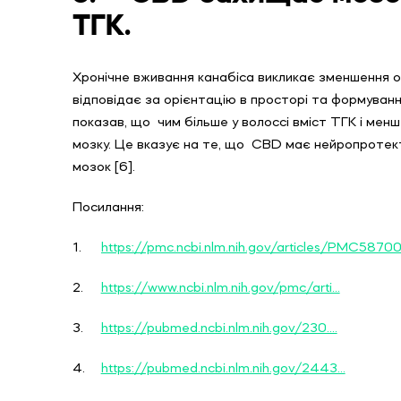
ТГК.
Хронічне вживання канабіса викликає зменшення об'
відповідає за орієнтацію в просторі та формування
показав, що чим більше у волоссі вміст ТГК і мен
мозку. Це вказує на те, що CBD має нейропротект
мозок [6].
Посилання:
1.
https://pmc.ncbi.nlm.nih.gov/articles/PMC5870
2.
https://www.ncbi.nlm.nih.gov/pmc/arti...
3.
https://pubmed.ncbi.nlm.nih.gov/230....
4.
https://pubmed.ncbi.nlm.nih.gov/2443...