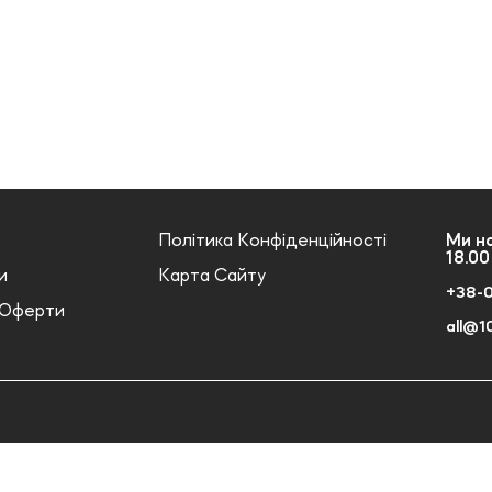
Політика Конфіденційності
Ми на
18.00
и
Карта Сайту
+38-
 Оферти
all@1