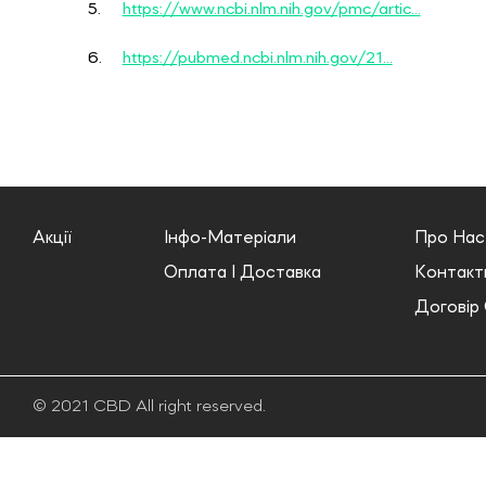
5.
https://www.ncbi.nlm.nih.gov/pmc/artic...
6.
https://pubmed.ncbi.nlm.nih.gov/21...
Акції
Інфо-Матеріали
Про Нас
Оплата І Доставка
Контакт
Договір
© 2021 CBD All right reserved.