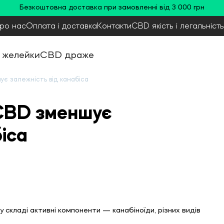
Безкоштовна доставка при замовленні від 3 000 грн
ро нас
Оплата і доставка
Контакти
CBD якість і легальність
 желейки
CBD драже
є залежність від канабіса
CBD зменшує
іса
му складі активні компоненти —
канабіноїди
, різних видів