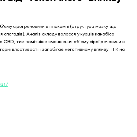
єму сірої речовини в гіпокампі (структура мозку, що
 спогадів). Аналіз складу волосся у курців канабіса
ше CBD, тим помітніше зменшення об'єму сірої речовини в
орні властивості і запобігає негативному впливу ТГК на
061/