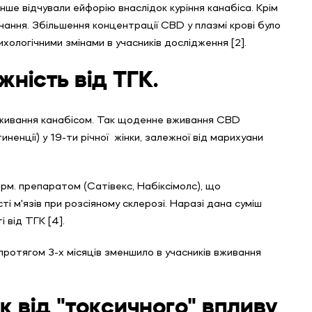
ше відчували ейфорію внаслідок куріння канабіса. Крім
ання. Збільшення концентрації CBD у плазмі крові було
хологічними змінами в учасників дослідження [2].
ність від ТГК.
вживання канабісом. Так щоденне вживання CBD
ненції) у 19-ти річної жінки, залежної від марихуани
. препаратом (Сатівекс, Набіксімолс), що
і м'язів при розсіяному склерозі. Наразі дана суміш
і від ТГК [4].
ротягом 3-х місяців зменшило в учасників вживання
 від "токсичного" впливу