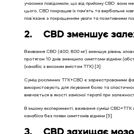
учасники повідомили, що від прийому CBD вони мен
цього, CBD покращив їх пам'ять та вербальне навч
пов’язане з покращенням уваги та позитивними пси
2.
CBD зменшує залеж
Вживання CBD (400, 800 мг) зменшує рівень зло
протягом 10 днів зменшило симптоми відміни (абсти
(канабіс з високим вмістом ТГК) [3].
Суміш рослинних ТГК+CBD є зареєстрованими фарм
використовують для лікування болю та спастичност
вивчається в якості замісної терапії при залежност
В іншому експерименті, вживання суміші CBD+ТГК п
канабіса без появи симптомів відміни [5].
3.
CBD захищає мозок