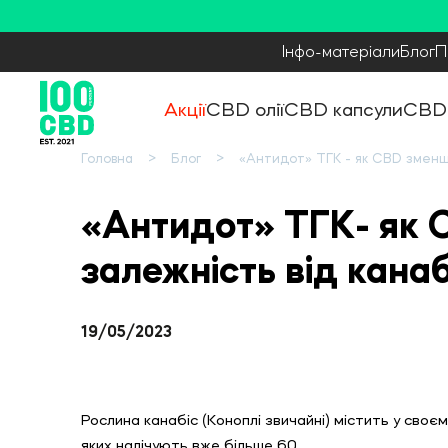
Інфо-матеріали
Блог
П
Акції
CBD олії
CBD капсули
CBD
Головна
Блог
«Антидот» ТГК - як CBD зменшу
«Антидот» ТГК- як 
залежність від канаб
19/05/2023
Рослина канабіс (Коноплі звичайні) містить у своє
яких налічують вже більше 60.