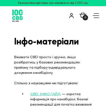
Безкоштовна доставка при замовленні від 3 000 грн
0
Інфо-матеріали
Вживати CBD просто і зручно, якщо 
розібратись у базових рекомендаціях 
прийому та підбору індивідуального 
дозування канабідіолу. 
Спільно з науковцями ми підготували:
CBD  ІНФО ГАЙД
 — коротка 
інформація про канабідіол, базові 
рекомендації для початку вживання 