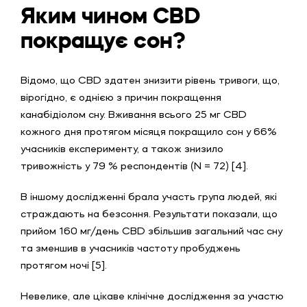
Яким чином CBD
покращує сон?
Відомо, що CBD здатен знизити рівень тривоги, що,
вірогідно, є однією з причин покращення
канабідіолом сну. Вживання всього 25 мг CBD
кожного дня протягом місяця покращило сон у 66%
учасників експерименту, а також знизило
тривожність у 79 % респондентів (N = 72) [4].
В іншому дослідженні брала участь група людей, які
страждають на безсоння. Результати показали, що
прийом 160 мг/день CBD збільшив загальний час сну
та зменшив в учасників частоту пробуджень
протягом ночі [5].
Невелике, але цікаве клінічне дослідження за участю