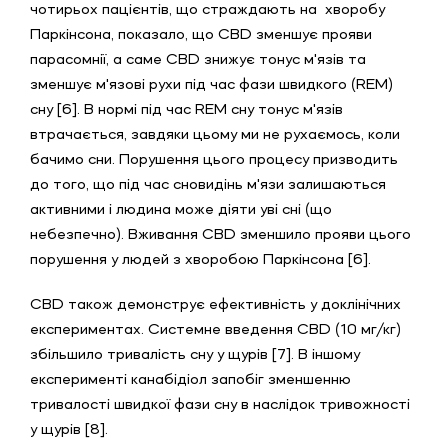
чотирьох пацієнтів, що страждають на хворобу
Паркінсона, показало, що CBD зменшує прояви
парасомнії, а саме CBD знижує тонус м'язів та
зменшує м'язові рухи під час фази швидкого (REM)
сну [6]. В нормі під час REM сну тонус м'язів
втрачається, завдяки цьому ми не рухаємось, коли
бачимо сни. Порушення цього процесу призводить
до того, що під час сновидінь м'язи залишаються
активними і людина може діяти уві сні (що
небезпечно). Вживання CBD зменшило прояви цього
порушення у людей з хворобою Паркінсона [6].
CBD також демонструє ефективність у доклінічних
експериментах. Системне введення CBD (10 мг/кг)
збільшило тривалість сну у щурів [7]. В іншому
експерименті канабідіол запобіг зменшенню
тривалості швидкої фази сну в наслідок тривожності
у щурів [8].