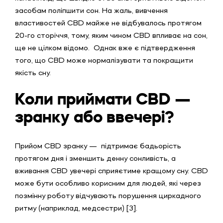
засобам поліпшити сон. На жаль, вивчення
властивостей CBD майже не відбувалось протягом
20-го сторіччя, тому, яким чином CBD впливає на сон,
ще не цілком відомо. Однак вже є підтвердження
того, що CBD може нормалізувати та покращити
якість сну.
Коли приймати CBD —
зранку або ввечері?
Прийом CBD зранку — підтримає бадьорість
протягом дня і зменшить денну сонливість, а
вживання CBD увечері сприяєтиме кращому сну. CBD
може бути особливо корисним для людей, які через
позмінну роботу відчувають порушення циркадного
ритму (наприклад, медсестри) [3].