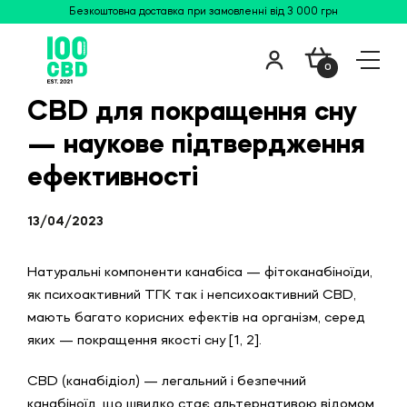
Безкоштовна доставка при замовленні від 3 000 грн
0
CBD для покращення сну
— наукове підтвердження
ефективності
13/04/2023
Натуральні компоненти канабіса — фітоканабіноїди,
як психоактивний ТГК так і непсихоактивний CBD,
мають багато корисних ефектів на організм, серед
яких — покращення якості сну [1, 2].
CBD (канабідіол) — легальний і безпечний
канабіноїд, що швидко стає альтернативою відомом