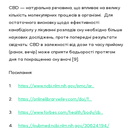
CBD — натуральна речовина, що впливає на велику
кількість молекулярних процесів в організмі. Для
остаточного висновку щодо ефективності
канабідіолу у лікуванні розладів сну необхідно більше
наукових досліджень, проте попередні результати
свідчать: CBD в залежності від дози та часу прийому
(ранок, вечір) може сприяти бадьорості протягом
дня та покращенню сну вночі [9].
Посилання:
1.
https://www.ncbi.nlm.nih.gov/pmc/ar...
2.
https://onlinelibrary.wiley.com/doi/f....
3.
https://www.forbes.com/health/body/cb...
4.
https://pubmed.ncbi.nlm.nih.gov/30624194/