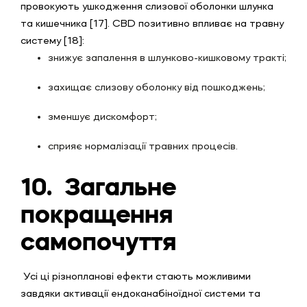
провокують ушкодження слизової оболонки шлунка
та кишечника [17]. CBD позитивно впливає на травну
систему [18]:
знижує запалення в шлунково-кишковому тракті;
захищає слизову оболонку від пошкоджень;
зменшує дискомфорт;
сприяє нормалізації травних процесів.
10. Загальне
покращення
самопочуття
Усі ці різнопланові ефекти стають можливими
завдяки активації ендоканабіноїдної системи та