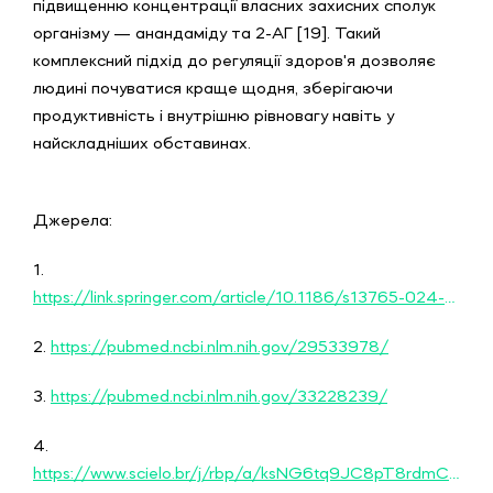
підвищенню концентрації власних захисних сполук
організму — анандаміду та 2-АГ [19]. Такий
комплексний підхід до регуляції здоров'я дозволяє
людині почуватися краще щодня, зберігаючи
продуктивність і внутрішню рівновагу навіть у
найскладніших обставинах.
Джерела:
1.
https://link.springer.com/article/10.1186/s13765-024-00867-w#:~:text=Cannabidiol%20%28CBD%29%2C%20a%20significant%20phytocannabinoid%20from%20the%20Cannabis,its%20apparent%20absence%20of%20psychoactive%20effects%20%5B1%2C%202%5D.
2.
https://pubmed.ncbi.nlm.nih.gov/29533978/
3.
https://pubmed.ncbi.nlm.nih.gov/33228239/
4.
https://www.scielo.br/j/rbp/a/ksNG6tq9JC8pT8rdmCk7TTb/?lang=en