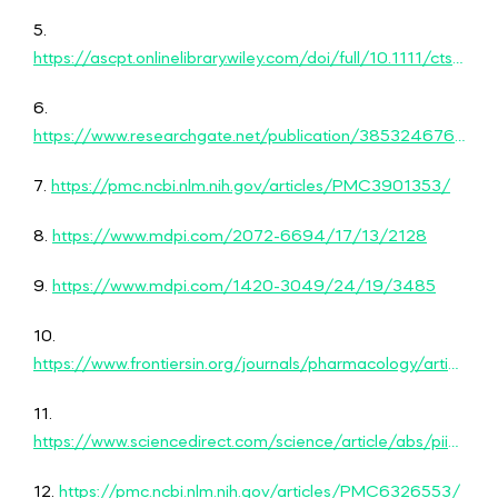
5.
https://ascpt.onlinelibrary.wiley.com/doi/full/10.1111/cts.13425
6.
https://www.researchgate.net/publication/385324676_Cannabidiol_CBD_A_Systematic_Review_of_Clinical_and_Preclinical_Evidence_in_the_Treatment_of_Pain
7.
https://pmc.ncbi.nlm.nih.gov/articles/PMC3901353/
8.
https://www.mdpi.com/2072-6694/17/13/2128
9.
https://www.mdpi.com/1420-3049/24/19/3485
10.
https://www.frontiersin.org/journals/pharmacology/articles/10.3389/fphar.2023.1328885/full
11.
https://www.sciencedirect.com/science/article/abs/pii/S2095496423000249
12.
https://pmc.ncbi.nlm.nih.gov/articles/PMC6326553/