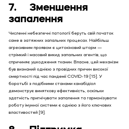
7.
Зменшення
запалення
Численні небезпечні патології беруть свій початок
саме в затяжних запальних процесах. Найбільш
агресивним проявом є цитокіновий шторм —
стрімкий і масовий викид запальних агентів, що
спричиняє ушкодження тканин. Власне, цей механізм
був визнаний однією з провідних причин високої
смертності під час пандемії COVID-19 [15]. У
боротьбі з подібними станами канабідіол
демонструє виняткову ефективність, оскільки
здатність пригнічувати запалення та гармонізувати
роботу імунної системи є однією з його ключових
властивостей [9].