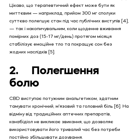
Цікаво, що терапевтичний ефект може бути як
миттєвим — наприклад, прийом 300 мг сполуки
суттєво полегшує стан під час публічних виступів [4],
— так і накопичувальним, коли щоденне вживання
помірних доз (15-17 мг/день) протягом місяця
стабілізує емоційне тло та покращує сон без
жодних наслідків [5].
2.
Полегшення
болю
CBD виступає потужним анальгетиком, здатним
тамувати хронічний, м'язовий та головний біль [6]. На
відміну від традиційних аптечних препаратів,
канабідіол не викликає звикання, що дозволяє
використовувати його тривалий час без потреби
постійно збільшувати дозування.