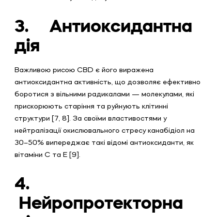
3.
Антиоксидантна
дія
Важливою рисою CBD є його виражена
антиоксидантна активність, що дозволяє ефективно
боротися з вільними радикалами — молекулами, які
прискорюють старіння та руйнують клітинні
структури [7, 8]. За своїми властивостями у
нейтралізації окислювального стресу канабідіол на
30–50% випереджає такі відомі антиоксиданти, як
вітаміни С та Е [9].
4.
Нейропротекторна