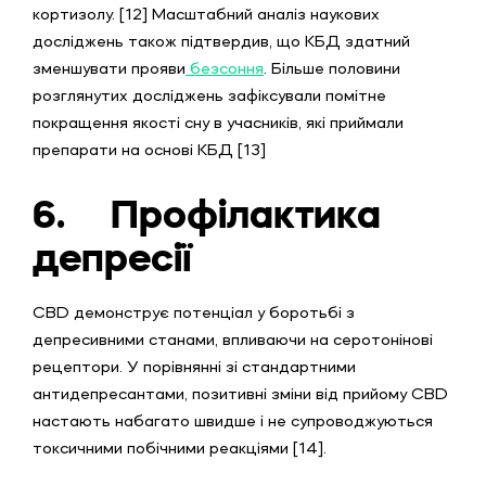
кортизолу. [12] Масштабний аналіз наукових
досліджень також підтвердив, що КБД здатний
зменшувати прояви
безсоння
. Більше половини
розглянутих досліджень зафіксували помітне
покращення якості сну в учасників, які приймали
препарати на основі КБД [13]
6.
Профілактика
депресії
CBD демонструє потенціал у боротьбі з
депресивними станами, впливаючи на серотонінові
рецептори. У порівнянні зі стандартними
антидепресантами, позитивні зміни від прийому CBD
настають набагато швидше і не супроводжуються
токсичними побічними реакціями [14].