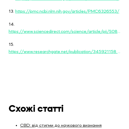
13.
https://pmc.ncbi.nlm.nih.gov/articles/PMC6326553/
14.
https://www.sciencedirect.com/science/article/pii/S0891061818302114?via%3Dihub
15.
https://www.researchgate.net/publication/345921158_How_COVID-19_induces_cytokine_storm_with_high_mortality
Схожі статті
CBD: від стигми до наукового визнання