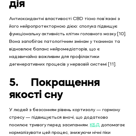
дія
Антиоксидантні властивості CBD тісно пов’язані з
його нейропротекторною дією: сполука підвищує
функціональну активність клітин головного мозку [10].
Вона запобігає патологічним змінам у тканинах та
відновлює баланс нейромедіаторів, що є
надзвичайно важливим для профілактики
дегенеративних процесів у нервовій системі [11].
5.
Покращення
якості сну
У людей з безсонням рівень кортизолу — гормону
стресу — підвищується вночі, що додатково
посилює тривогу перед засипанням.
КБД
допомагає
нормалізувати цей процес, знижуючи нічні піки