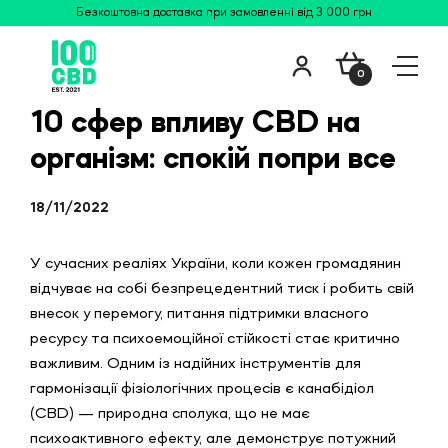
Безкоштовна доставка при замовленні від 3 000 грн
0
10 сфер впливу CBD на
організм: спокій попри все
18/11/2022
У сучасних реаліях України, коли кожен громадянин
відчуває на собі безпрецедентний тиск і робить свій
внесок у перемогу, питання підтримки власного
ресурсу та психоемоційної стійкості стає критично
важливим. Одним із надійних інструментів для
гармонізації фізіологічних процесів є канабідіол
(CBD) — природна сполука, що не має
психоактивного ефекту, але демонструє потужний